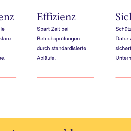
enz
Effizienz
Sic
le
Spart Zeit bei
Schütz
klare
Betriebsprüfungen
Datenv
durch standardisierte
sichert
se.
Abläufe.
Unter