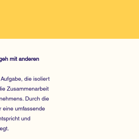
 geh mit anderen
fgabe, die isoliert
e die Zusammenarbeit
rnehmens. Durch die
ir eine umfassende
tspricht und
egt.